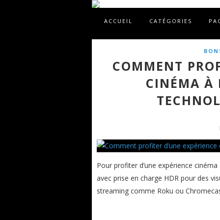
ACCUEIL
CATÉGORIES
PA
BON
COMMENT PROFI
CINÉMA À 
TECHNOL
Pour profiter d’une expérience cinéma 
avec prise en charge HDR pour des visu
streaming comme Roku ou Chromecast p