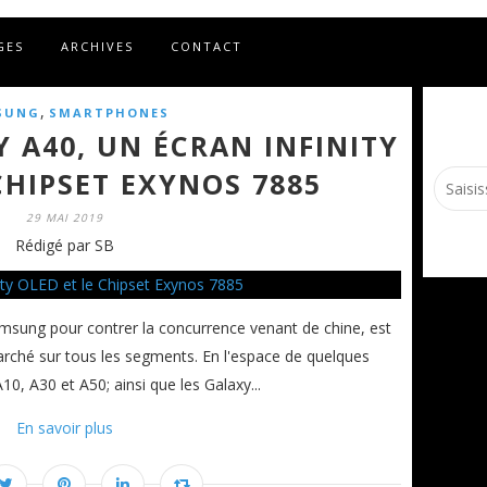
GES
ARCHIVES
CONTACT
,
SUNG
SMARTPHONES
 A40, UN ÉCRAN INFINITY
CHIPSET EXYNOS 7885
29 MAI 2019
Rédigé par SB
msung pour contrer la concurrence venant de chine, est
ché sur tous les segments. En l'espace de quelques
, A30 et A50; ainsi que les Galaxy...
En savoir plus