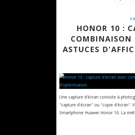
P
HONOR 10 : 
COMBINAISON 
ASTUCES D'AFFI
Une capture d'écran consiste à photograp
"capture d'écran" ou "copie d'écran". 
Smartphone Huawei Honor 10. La méthod