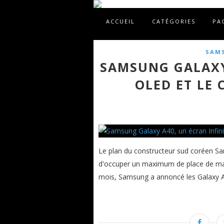
ACCUEIL
CATÉGORIES
PA
SAM
SAMSUNG GALAXY
OLED ET LE 
Le plan du constructeur sud coréen Sa
d'occuper un maximum de place de mar
mois, Samsung a annoncé les Galaxy A10