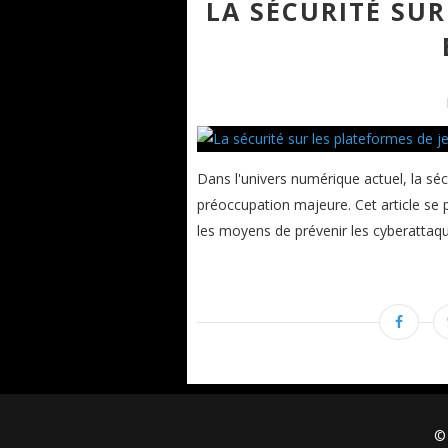
LA SÉCURITÉ SUR
Dans l'univers numérique actuel, la sé
préoccupation majeure. Cet article se 
les moyens de prévenir les cyberattaqu
© 