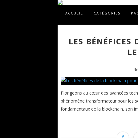
ACCUEIL
CATÉGORIES
PA
LES BÉNÉFICES
LE
Ré
Plongeons au cœur des avancées techn
phénomène transformateur pour les so
fondamentaux de la blockchain, son impa