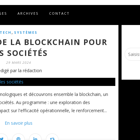
GES
ARCHIVES
CONTACT
,
TECH
SYSTÈMES
 DE LA BLOCKCHAIN POUR
S SOCIÉTÉS
29 MARS 2024
digé par la rédaction
ologiques et découvrons ensemble la blockchain, un
ciétés. Au programme : une exploration des
ct sur l'efficacité opérationnelle, le renforcement...
En savoir plus