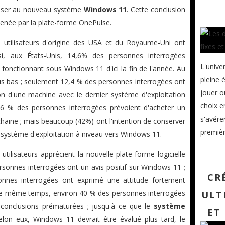
asser au nouveau système
Windows 11
. Cette conclusion
enée par la plate-forme OnePulse.
 utilisateurs d'origine des USA et du Royaume-Uni ont
nsi, aux États-Unis, 14,6% des personnes interrogées
L'unive
 fonctionnant sous Windows 11 d'ici la fin de l'année. Au
pleine é
us bas ; seulement 12,4 % des personnes interrogées ont
jouer o
ion d'une machine avec le dernier système d'exploitation
choix e
6 % des personnes interrogées prévoient d'acheter un
s'avére
haine ; mais beaucoup (42%) ont l'intention de conserver
premièr
ur système d'exploitation à niveau vers Windows 11.
tilisateurs apprécient la nouvelle plate-forme logicielle
rsonnes interrogées ont un avis positif sur Windows 11 ;
CR
nnes interrogées ont exprimé une attitude fortement
le même temps, environ 40 % des personnes interrogées
ULT
 conclusions prématurées ; jusqu'à ce que le
système
ET
lon eux, Windows 11 devrait être évalué plus tard, le