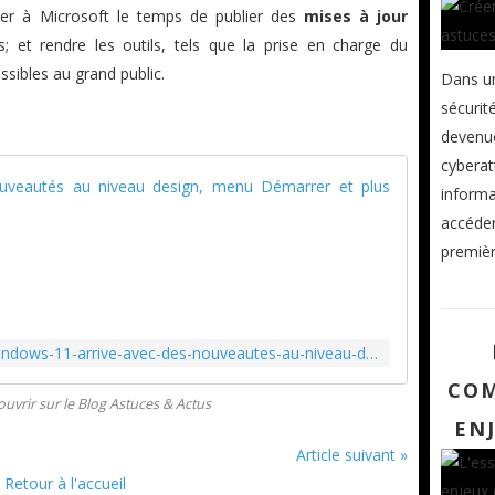
sser à Microsoft le temps de publier des
mises à jour
s; et rendre les outils, tels que la prise en charge du
ssibles au grand public.
Dans un
sécurit
devenue
cyberat
Windows 1
informa
accéder
L
e
première
g
é
a
n
https://astuces-actus.fr/2021/07/windows-11-arrive-avec-des-nouveautes-au-niveau-design-menu-demarrer-et-plus-encore.html
t
a
COM
couvrir sur le Blog Astuces & Actus
m
EN
é
r
Article suivant »
i
Retour à l'accueil
c