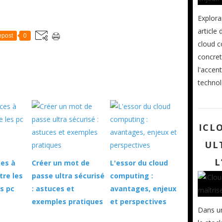
a
Explora
i
n
article
post
0
M
cloud c
i
concret
c
r
l'accen
o
technol
s
o
f
t
ICL
,
c
UL
o
n
L
ces à
Créer un mot de
L'essor du cloud
f
tre les
passe ultra sécurisé
computing :
i
r
es pc
: astuces et
avantages, enjeux
m
exemples pratiques
et perspectives
e
Dans un
l