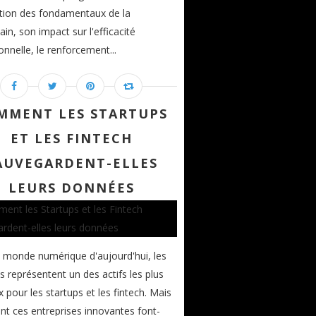
tion des fondamentaux de la
ain, son impact sur l'efficacité
onnelle, le renforcement...
MMENT LES STARTUPS
ET LES FINTECH
AUVEGARDENT-ELLES
LEURS DONNÉES
 monde numérique d'aujourd'hui, les
 représentent un des actifs les plus
x pour les startups et les fintech. Mais
 ces entreprises innovantes font-