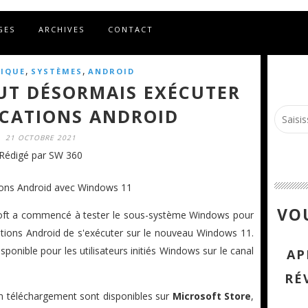
GES
ARCHIVES
CONTACT
,
,
IQUE
SYSTÈMES
ANDROID
UT DÉSORMAIS EXÉCUTER
ICATIONS ANDROID
21 OCTOBRE 2021
Rédigé par SW 360
VOU
soft a commencé à tester le sous-système Windows pour
ations Android de s'exécuter sur le nouveau Windows 11.
sponible pour les utilisateurs initiés Windows sur le canal
AP
RÉ
en téléchargement sont disponibles sur
Microsoft Store
,