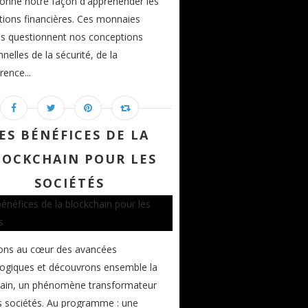
ionne notre façon d'appréhender les
tions financières. Ces monnaies
les questionnent nos conceptions
nnelles de la sécurité, de la
rence...
ES BÉNÉFICES DE LA
LOCKCHAIN POUR LES
SOCIÉTÉS
ons au cœur des avancées
ogiques et découvrons ensemble la
hain, un phénomène transformateur
s sociétés. Au programme : une