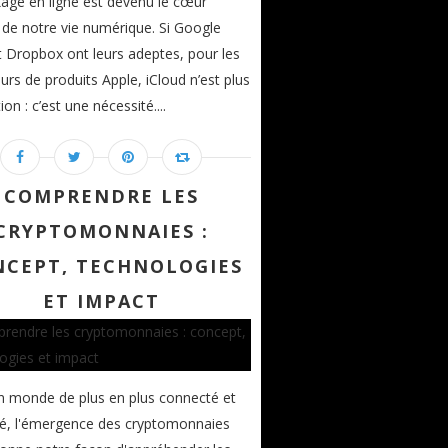
kage en ligne est devenu le cœur
 de notre vie numérique. Si Google
t Dropbox ont leurs adeptes, pour les
eurs de produits Apple, iCloud n’est plus
on : c’est une nécessité....
COMPRENDRE LES
CRYPTOMONNAIES :
CEPT, TECHNOLOGIES
ET IMPACT
 monde de plus en plus connecté et
isé, l'émergence des cryptomonnaies