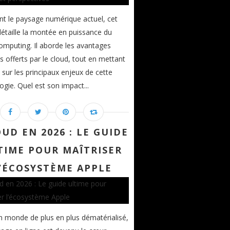
nt le paysage numérique actuel, cet
 détaille la montée en puissance du
omputing. Il aborde les avantages
s offerts par le cloud, tout en mettant
t sur les principaux enjeux de cette
ogie. Quel est son impact...
OUD EN 2026 : LE GUIDE
TIME POUR MAÎTRISER
’ÉCOSYSTÈME APPLE
 monde de plus en plus dématérialisé,