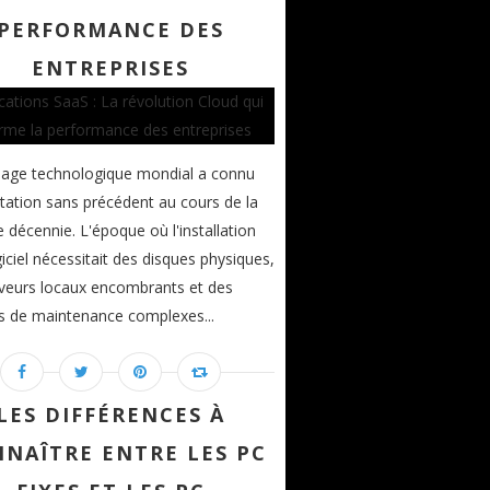
PERFORMANCE DES
ENTREPRISES
sage technologique mondial a connu
ation sans précédent au cours de la
e décennie. L'époque où l'installation
giciel nécessitait des disques physiques,
veurs locaux encombrants et des
s de maintenance complexes...
LES DIFFÉRENCES À
NAÎTRE ENTRE LES PC