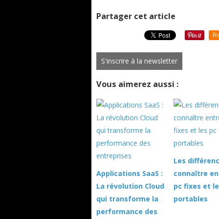
Partager cet article
Re
S'inscrire à la newsletter
Vous aimerez aussi :
Les différen
Applications SaaS :
connaître en
La révolution Cloud
pc fixes et l
qui transforme la
portables
performance des