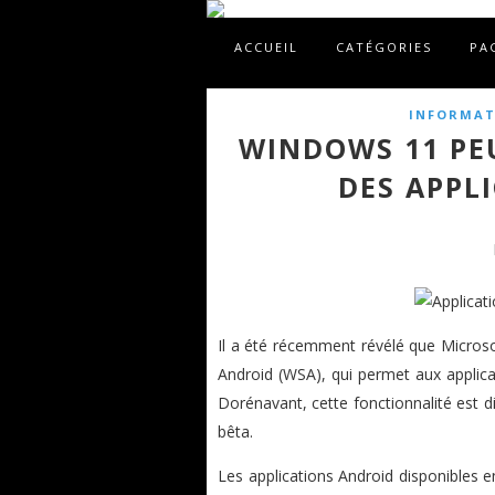
ACCUEIL
CATÉGORIES
PA
INFORMAT
WINDOWS 11 PE
DES APPL
Il a été récemment révélé que Micro
Android (WSA), qui permet aux applic
Dorénavant, cette fonctionnalité est di
bêta.
Les applications Android disponibles 