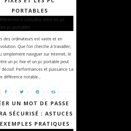
FIXES ET LES PC
PORTABLES
rs des ordinateurs est vaste et en
volution. Que l’on cherche à travailler,
u simplement naviguer sur Internet, le
ntre un pc fixe et un pc portable peut
r décisif. Performances et puissance La
e différence notable...
ÉER UN MOT DE PASSE
RA SÉCURISÉ : ASTUCES
 EXEMPLES PRATIQUES