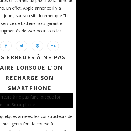
tés en termes de prix chez la firme de
no. En effet, Apple annonce il y a
s jours, sur son site Internet que "Les
e service de batterie hors garantie
augmentés de 24 € pour tous les...
ES ERREURS À NE PAS
FAIRE LORSQUE L’ON
RECHARGE SON
SMARTPHONE
quelques années, les constructeurs de
 intelligents font la course à