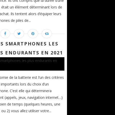
ance. Ils ont compris que la durée d’une
e était un élément déterminant lors de
’achat. Ils tentent alors d’équiper leurs
ones de piles de...
ES SMARTPHONES LES
S ENDURANTS EN 2021
omie de la batterie est l’un des critères
s importants lors du choix d’un
one. C’est elle qui déterminera
 (appels, jeux, navigation internet…)
ien de temps (quelques heures, une
ou 2) vous allez utiliser votre...