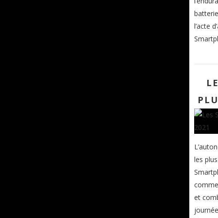
l’endur
batteri
l’acte d
Smartph
L
PLU
L’auton
les plu
Smartph
comment
et comb
journée 