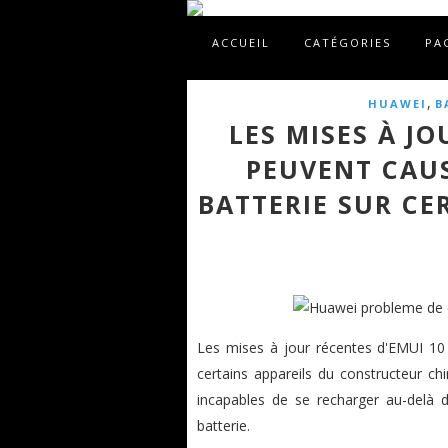
ACCUEIL
CATÉGORIES
PA
,
HUAWEI
B
LES MISES À JO
PEUVENT CAU
BATTERIE SUR CE
Les mises à jour récentes d'EMUI 10
certains appareils du constructeur ch
incapables de se recharger au-delà 
batterie.