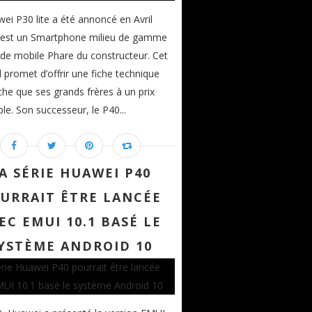
ei P30 lite a été annoncé en Avril
c’est un Smartphone milieu de gamme
 de mobile Phare du constructeur. Cet
l promet d’offrir une fiche technique
iche que ses grands frères à un prix
le. Son successeur, le P40...
A SÉRIE HUAWEI P40
URRAIT ÊTRE LANCÉE
EC EMUI 10.1 BASÉ LE
YSTÈME ANDROID 10