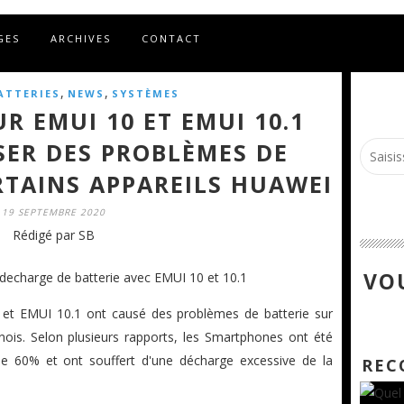
GES
ARCHIVES
CONTACT
,
,
ATTERIES
NEWS
SYSTÈMES
UR EMUI 10 ET EMUI 10.1
SER DES PROBLÈMES DE
RTAINS APPAREILS HUAWEI
19 SEPTEMBRE 2020
Rédigé par SB
VOU
 et EMUI 10.1 ont causé des problèmes de batterie sur
inois. Selon plusieurs rapports, les Smartphones ont été
de 60% et ont souffert d'une décharge excessive de la
REC