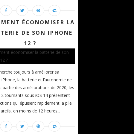
MENT ÉCONOMISER LA
TERIE DE SON IPHONE
12 ?
herche toujours à améliorer sa
Phone, la batterie et l’autonomie ne
s partie des améliorations de 2020, les
2 tournants sous iOS 14 présentent
ctions qui épuisent rapidement la pile
areils, en moins de 12 heures...