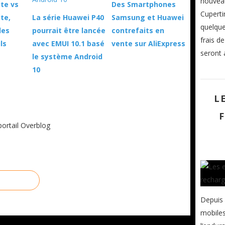
nouveau
ite vs
Des Smartphones
Cuperti
te,
La série Huawei P40
Samsung et Huawei
quelque
des
pourrait être lancée
contrefaits en
frais d
ls
avec EMUI 10.1 basé
vente sur AliExpress
seront 
le système Android
10
L
portail Overblog
Depuis 
mobiles