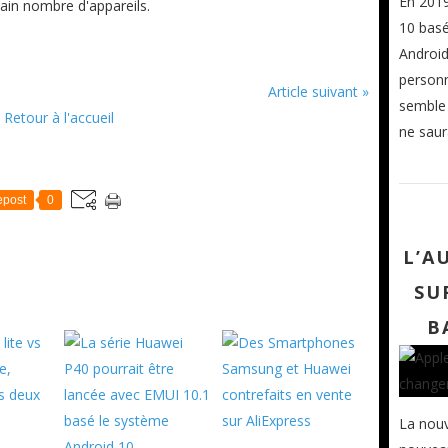
En 2019
tain nombre d'appareils.
10 basé
Android
personn
Article suivant »
semble 
Retour à l'accueil
ne saur
post
0
L’A
SU
B
La nou