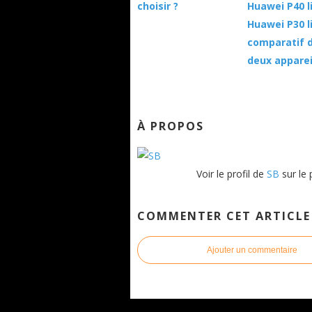
choisir ?
Huawei P40 l
Huawei P30 li
comparatif 
deux apparei
À PROPOS
Voir le profil de
SB
sur le 
COMMENTER CET ARTICLE
Ajouter un commentaire