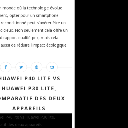
n monde où la technologie évolue
ment, opter pour un smartphone
reconditionné peut s'avérer être un
udicieux. Non seulement cela offre un
nt rapport qualité-prix, mais cela
aussi de réduire l'impact écologique
HUAWEI P40 LITE VS
HUAWEI P30 LITE,
OMPARATIF DES DEUX
APPAREILS