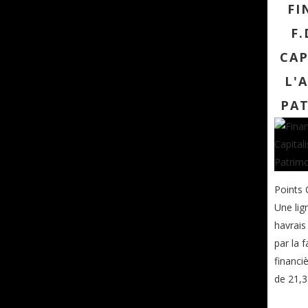
FI
F.
CAP
L'
PA
Points 
Une lig
havrais
par la 
financi
de 21,3 