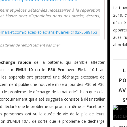
Le Huaw
nt et pièces détachées nécessaires à la réparation
2019, 
t Honor sont disponibles dans nos stocks, écrans,
décliné
apparei
e-market.com/pieces-et-ecrans-huawei-c102x3588153
aussi r
abordab
batteries de remplacement pas cher
écharge rapide
de la batterie, qui semble affecter
L
nant sur
EMUI 10
ou le
P30 Pro
avec EMIU 10.1 au
 les appareils ont présenté une décharge excessive de
PO
écemment publié une nouvelle mise à jour des P30 et P30
AV
lu le problème de décharge de la batterie", bien que cela
contournement qui a été suggérée consiste à désinstaller
S
t déclaré que le problème se produit même si Facebook
ines personnes ont vu la durée de vie de la pile de leurs
ation d'EMUI 10.1, de sorte que le problème de décharge