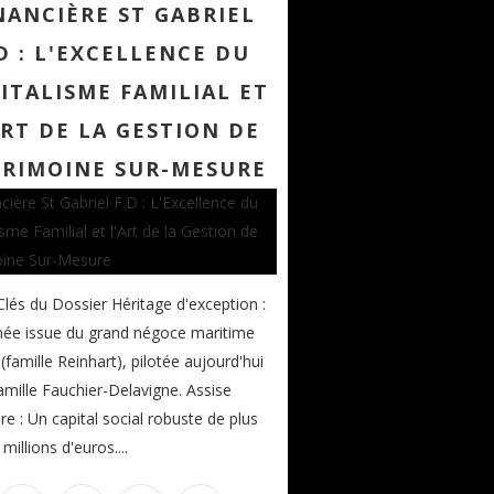
NANCIÈRE ST GABRIEL
D : L'EXCELLENCE DU
ITALISME FAMILIAL ET
ART DE LA GESTION DE
TRIMOINE SUR-MESURE
Clés du Dossier Héritage d'exception :
née issue du grand négoce maritime
 (famille Reinhart), pilotée aujourd'hui
famille Fauchier-Delavigne. Assise
ère : Un capital social robuste de plus
millions d'euros....