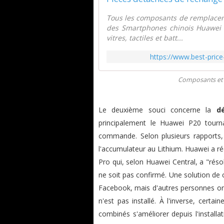
Tous les composants de remplaceme
des Smartphones chinois Huawei e
vitres, tactiles et batt...
https://www.best-pric
Composants et 
Le deuxième souci concerne la
d
principalement le Huawei P20 tour
commande. Selon plusieurs rapports,
l'accumulateur au Lithium. Huawei a r
Pro qui, selon Huawei Central, a "réso
ne soit pas confirmé. Une solution de 
Facebook, mais d'autres personnes on
n'est pas installé. À l'inverse, certa
combinés s'améliorer depuis l'install