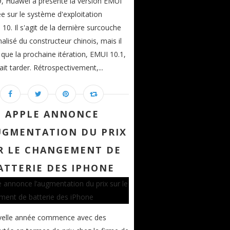
, Huawei a présenté la version EMUI
e sur le système d'exploitation
 10. Il s'agit de la dernière surcouche
alisé du constructeur chinois, mais il
que la prochaine itération, EMUI 10.1,
ait tarder. Rétrospectivement,...
APPLE ANNONCE
UGMENTATION DU PRIX
R LE CHANGEMENT DE
ATTERIE DES IPHONE
velle année commence avec des