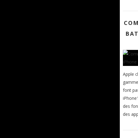
COM
BAT
Apple c
gamme i
font pa
iPhone1
des fon
des app