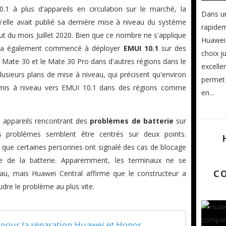
1 à plus d'appareils en circulation sur le marché, la
Dans u
lle avait publié sa dernière mise à niveau du système
rapide
but du mois Juillet 2020. Bien que ce nombre ne s'applique
Huawei 
été a également commencé à déployer
EMUI 10.1
sur des
choix j
le Mate 30 et le Mate 30 Pro dans d'autres régions dans le
excelle
sieurs plans de mise à niveau, qui précisent qu'environ
permet 
t mis à niveau vers EMUI 10.1 dans des régions comme
en...
es appareils rencontrant des
problèmes de batterie
sur
problèmes semblent être centrés sur deux points.
 que certaines personnes ont signalé des cas de blocage
e de la batterie. Apparemment, les terminaux ne se
C
au, mais Huawei Central affirme que le constructeur a
oudre le problème au plus vite.
 pour la réparation Huawei et Honor