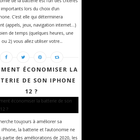
omie de la batterie est l’un des critères
s importants lors du choix d’un
one. C’est elle qui déterminera
 (appels, jeux, navigation internet…)
ien de temps (quelques heures, une
ou 2) vous allez utiliser votre...
MENT ÉCONOMISER LA
TERIE DE SON IPHONE
12 ?
herche toujours à améliorer sa
Phone, la batterie et l’autonomie ne
s partie des améliorations de 2020, les