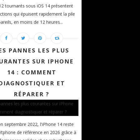
2 tournants sous iOS 14 présentent
ctions qui épuisent rapidement la pile
areils, en moins de 12 heures...
ES PANNES LES PLUS
URANTES SUR IPHONE
14 : COMMENT
DIAGNOSTIQUER ET
RÉPARER ?
n septembre 2022, l'iPhone 14 reste
tphone de référence en 2026 grâce à