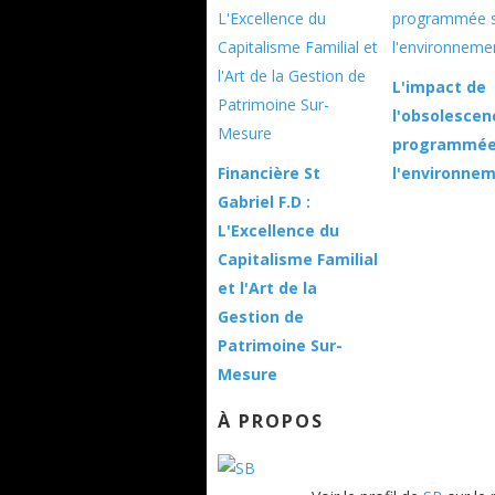
L'impact de
l'obsolescen
programmée
Financière St
l'environne
Gabriel F.D :
L'Excellence du
Capitalisme Familial
et l'Art de la
Gestion de
Patrimoine Sur-
Mesure
À PROPOS