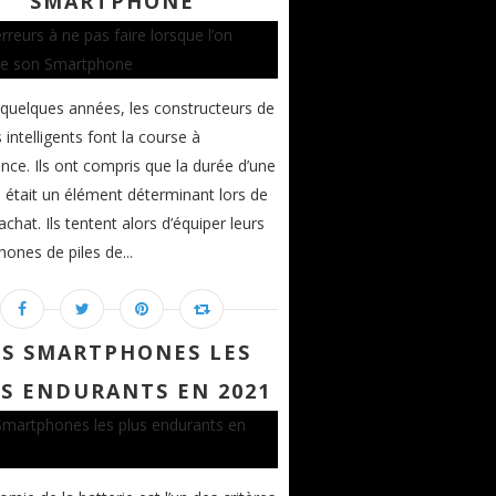
SMARTPHONE
quelques années, les constructeurs de
 intelligents font la course à
ance. Ils ont compris que la durée d’une
e était un élément déterminant lors de
’achat. Ils tentent alors d’équiper leurs
ones de piles de...
ES SMARTPHONES LES
S ENDURANTS EN 2021