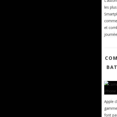
L’auton
les plu
Smartph
comment
et comb
journée 
COM
BAT
Apple c
gamme i
font pa