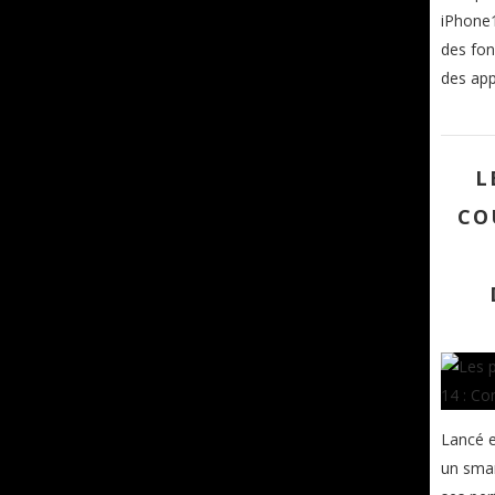
iPhone1
des fon
des app
L
CO
Lancé e
un smar