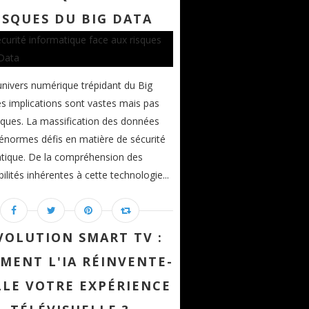
ISQUES DU BIG DATA
univers numérique trépidant du Big
es implications sont vastes mais pas
sques. La massification des données
énormes défis en matière de sécurité
tique. De la compréhension des
ilités inhérentes à cette technologie...
VOLUTION SMART TV :
MENT L'IA RÉINVENTE-
LLE VOTRE EXPÉRIENCE