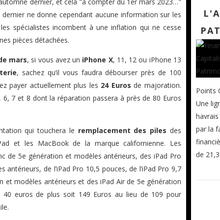
l’automne dernier, et cela "à compter du 1er mars 2023…"
L'
e dernier ne donne cependant aucune information sur les
 les spécialistes incombent à une inflation qui ne cesse
PA
ines pièces détachées.
de mars
, si vous avez un
iPhone X
, 11, 12 ou iPhone 13
terie
, sachez qu’il vous faudra débourser près de 100
iez payer actuellement plus les
24 Euros
de majoration.
Points 
 6, 7 et 8 dont la réparation passera à près de 80 Euros
Une lig
havrais
par la 
ntation qui touchera le
remplacement des piles
des
financi
iPad et les MacBook de la marque californienne. Les
de 21,3 
onc de 5e génération et modèles antérieurs, des iPad Pro
antérieurs, de l’iPad Pro 10,5 pouces, de l’iPad Pro 9,7
n et modèles antérieurs et des iPad Air de 5e génération
r 40 euros de plus soit 149 Euros au lieu de 109 pour
ile.