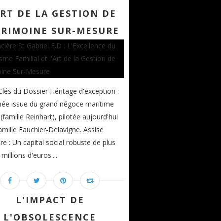
ART DE LA GESTION DE
TRIMOINE SUR-MESURE
Clés du Dossier Héritage d'exception :
née issue du grand négoce maritime
 (famille Reinhart), pilotée aujourd'hui
famille Fauchier-Delavigne. Assise
ère : Un capital social robuste de plus
millions d'euros....
L'IMPACT DE
L'OBSOLESCENCE