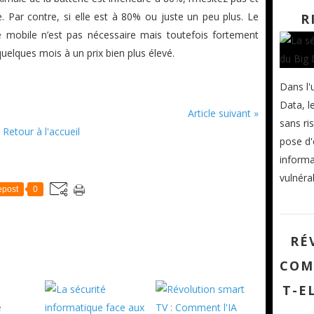
. Par contre, si elle est à 80% ou juste un peu plus. Le
R
 mobile n’est pas nécessaire mais toutefois fortement
quelques mois à un prix bien plus élevé.
Dans l'
Data, l
Article suivant »
sans ri
Retour à l'accueil
pose d'
informa
vulnérab
post
0
RÉ
COM
T-E