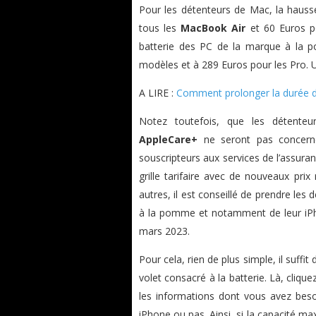
Pour les détenteurs de Mac, la haus
tous les
MacBook Air
et 60 Euros p
batterie des PC de la marque à la 
modèles et à 289 Euros pour les Pro. 
A LIRE :
Comment prolonger la durée de
Notez toutefois, que les détenteur
AppleCare+
ne seront pas concer
souscripteurs aux services de l’assura
grille tarifaire avec de nouveaux pr
autres, il est conseillé de prendre les d
à la pomme et notamment de leur iPh
mars 2023.
Pour cela, rien de plus simple, il suffi
volet consacré à la batterie. Là, cliquez
les informations dont vous avez beso
iPhone ou pas. Ainsi, si la capacité max