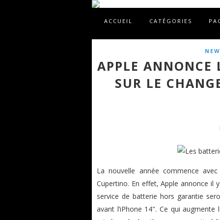
ACCUEIL
CATÉGORIES
PA
NEW
APPLE ANNONCE 
SUR LE CHANG
La nouvelle année commence avec 
Cupertino. En effet, Apple annonce il y
service de batterie hors garantie se
avant l’iPhone 14". Ce qui augmente l