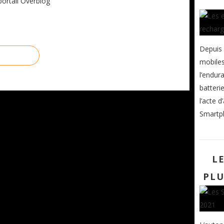
portail Overblog
Depuis 
mobiles
l’endur
batteri
l’acte d
Smartph
L
PLU