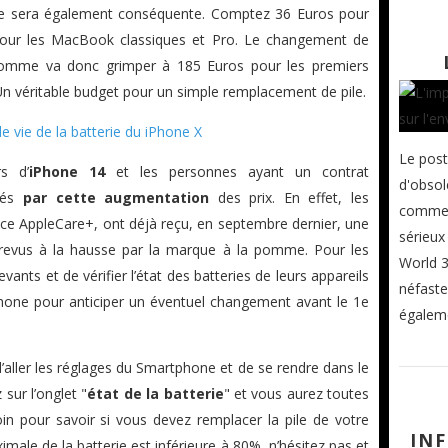
se sera également conséquente. Comptez 36 Euros pour
our les MacBook classiques et Pro. Le changement de
pomme va donc grimper à 185 Euros pour les premiers
Un véritable budget pour un simple remplacement de pile.
 vie de la batterie du iPhone X
Le post
s d’
iPhone 14
et les personnes ayant un contrat
d'obso
nés
par cette augmentation
des prix. En effet, les
commer
nce AppleCare+, ont déjà reçu, en septembre dernier, une
sérieu
ix revus à la hausse par la marque à la pomme. Pour les
World 3
evants et de vérifier l’état des batteries de leurs appareils
néfaste
one pour anticiper un éventuel changement avant le 1e
égaleme
t d’aller les réglages du Smartphone et de se rendre dans le
 sur l’onglet "
état de la batterie
" et vous aurez toutes
in pour savoir si vous devez remplacer la pile de votre
IN
imale de la batterie est inférieure à 80%, n’hésitez pas et