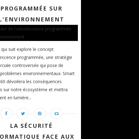
PROGRAMMÉE SUR
L'ENVIRONNEMENT
 qui suit explore le concept
lescence programmée, une stratégie
ciale controversée qui pose de
x problèmes environnementaux. Smart
60 dévoilera les conséquences
s sur notre écosystème et mettra
nt en lumière...
LA SÉCURITÉ
FORMATIQUE FACE AUX