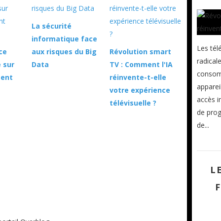
La sécurité
informatique face
Les tél
ce
aux risques du Big
Révolution smart
radical
 sur
Data
TV : Comment l'IA
consom
ment
réinvente-t-elle
apparei
votre expérience
accès i
télévisuelle ?
de prog
de...
L