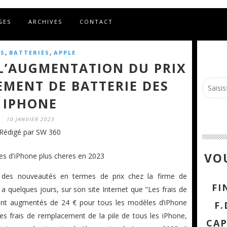
GES
ARCHIVES
CONTACT
,
,
S
BATTERIES
APPLE
L’AUGMENTATION DU PRIX
EMENT DE BATTERIE DES
IPHONE
10 JANVIER 2023
Rédigé par SW 360
VOU
des nouveautés en termes de prix chez la firme de
FI
 a quelques jours, sur son site Internet que "Les frais de
ront augmentés de 24 € pour tous les modèles d’iPhone
F.
es frais de remplacement de la pile de tous les iPhone,
CAP