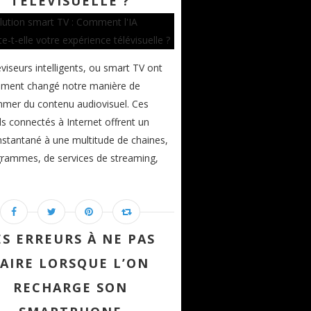
TÉLÉVISUELLE ?
éviseurs intelligents, ou smart TV ont
ement changé notre manière de
mer du contenu audiovisuel. Ces
ls connectés à Internet offrent un
nstantané à une multitude de chaines,
rammes, de services de streaming,
ES ERREURS À NE PAS
FAIRE LORSQUE L’ON
RECHARGE SON