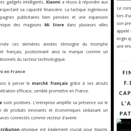
es gadgets intelligents,
Xiaomi
a réussi à répondre aux
Le cons
espectant sa capacité financière. La tactique ingénieuse
lors d'
agnes publicitaires bien pensées et une expansion
son pre
physique des magasins
Mi Store
dans plusieurs villes
appelé 
engin q
servée ces dernières années témoigne du triomphe
une env
hé français, positionnant ainsi la marque comme un
itionnels du secteur technologique.
i en France
FI
F.
ussi à percer le
marché français
grâce à ses atouts
nétration efficace, semble promettre en France.
CAP
L'
e
sont positives. L'entreprise amplifie sa présence sur le
ée de produits innovants et économiques séduisant un
PA
services connectés comme vecteur d'avenir.
tribution
physique est également crucial pour Xiaomi.