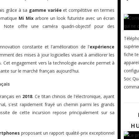
ais grâce à sa
gamme variée
et compétitive en termes
lématique
Mi Mix
arbore un look futuriste avec un écran
i Note offre une caméra quadri-objectif pour des
Téléph
supérie
nnovation constante et l'amélioration de l'
expérience
fiche t
mment des mises à jour logicielles visant à améliorer les
apparei
s. Cet engagement vers la technologie avancée permet à
configu
nte sur le marché français aujourd'hui.
Soc Qu
nçais
comman
français en
2018
. Ce titan chinois de l'électronique, ayant
onal, s'est rapidement frayé un chemin parmi les grands
ussite de cette incursion repose principalement sur sa
HU
rtphones
proposant un rapport qualité-prix exceptionnel