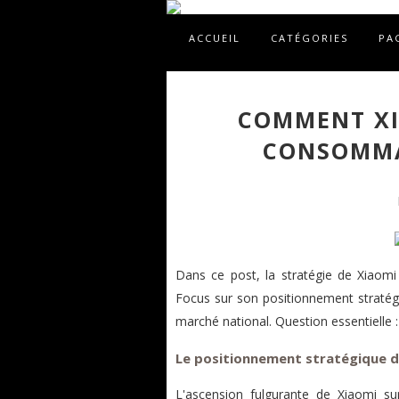
ACCUEIL
CATÉGORIES
PA
COMMENT XI
CONSOMMA
Dans ce post, la stratégie de Xiaomi
Focus sur son positionnement stratégi
marché national. Question essentielle :
Le positionnement stratégique d
L'ascension fulgurante de Xiaomi s