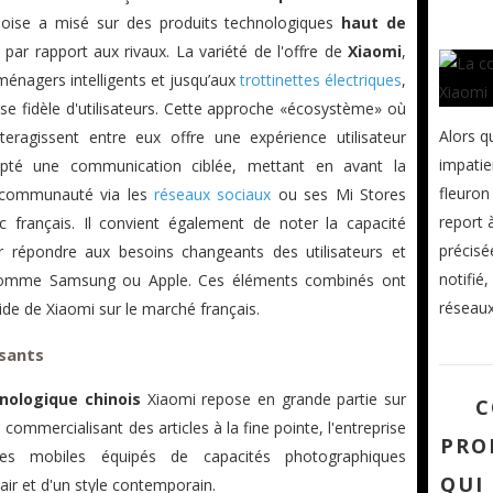
noise a misé sur des produits technologiques
haut de
par rapport aux rivaux. La variété de l'offre de
Xiaomi
,
ménagers intelligents et jusqu’aux
trottinettes électriques
,
se fidèle d'utilisateurs. Cette approche «écosystème» où
Alors q
teragissent entre eux offre une expérience utilisateur
impatie
pté une communication ciblée, mettant en avant la
fleuron
sa communauté via les
réseaux sociaux
ou ses Mi Stores
report 
ic français. Il convient également de noter la capacité
précisé
répondre aux besoins changeants des utilisateurs et
notifié,
x comme Samsung ou Apple. Ces éléments combinés ont
réseaux.
pide de Xiaomi sur le marché français.
sants
nologique chinois
Xiaomi repose en grande partie sur
C
commercialisant des articles à la fine pointe, l'entreprise
PRO
nes mobiles équipés de capacités photographiques
QUI
air et d'un style contemporain.