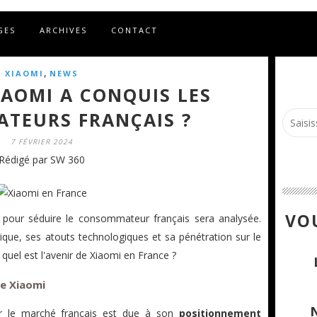
GES
ARCHIVES
CONTACT
,
XIAOMI
NEWS
AOMI A CONQUIS LES
TEURS FRANÇAIS ?
7 FÉVRIER 2024
Rédigé par SW 360
VOU
 pour séduire le consommateur français sera analysée.
que, ses atouts technologiques et sa pénétration sur le
 quel est l'avenir de Xiaomi en France ?
e Xiaomi
ur le marché français est due à son
positionnement