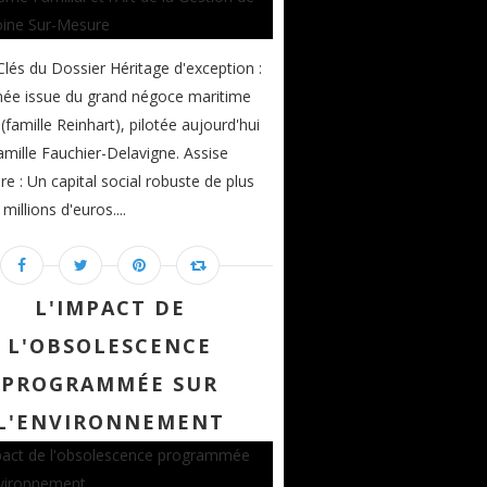
Clés du Dossier Héritage d'exception :
née issue du grand négoce maritime
 (famille Reinhart), pilotée aujourd'hui
famille Fauchier-Delavigne. Assise
ère : Un capital social robuste de plus
millions d'euros....
L'IMPACT DE
L'OBSOLESCENCE
PROGRAMMÉE SUR
L'ENVIRONNEMENT