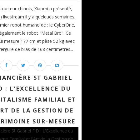
tructeur chinois, Xiaomi a présenté,
un livestream il y a quelques semaines,
mier robot humanoïde : le CyberOne,
également le robot "Metal Bro". Ce
ui mesure 177 cm et pèse 52 kg avec
ergure de bras de 168 centimètres...
NANCIÈRE ST GABRIEL
D : L'EXCELLENCE DU
ITALISME FAMILIAL ET
ART DE LA GESTION DE
TRIMOINE SUR-MESURE