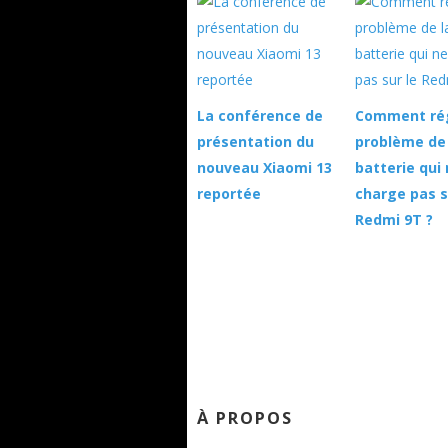
La conférence de
Comment rég
présentation du
problème de 
nouveau Xiaomi 13
batterie qui
reportée
charge pas s
Redmi 9T ?
À PROPOS