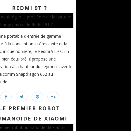
REDMI 9T ?
one portable d'entrée de gamme
ur à la conception intéressante et la
echnique honnête, le Redmi 9T est un
l bien équilibré. Il propose une
ration à la hauteur du segment avec le
alcomm Snapdragon 662 au
de....
LE PREMIER ROBOT
MANOÏDE DE XIAOMI