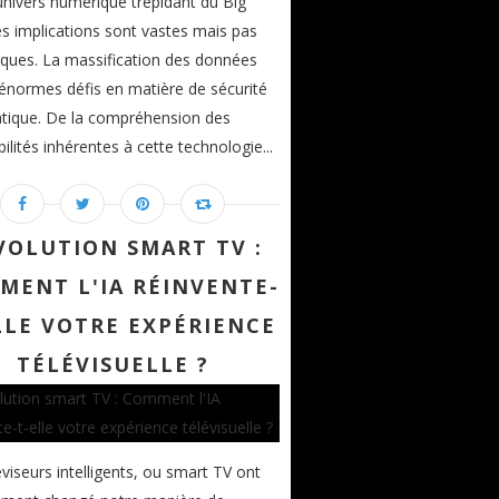
univers numérique trépidant du Big
es implications sont vastes mais pas
sques. La massification des données
énormes défis en matière de sécurité
tique. De la compréhension des
ilités inhérentes à cette technologie...
VOLUTION SMART TV :
MENT L'IA RÉINVENTE-
LLE VOTRE EXPÉRIENCE
TÉLÉVISUELLE ?
éviseurs intelligents, ou smart TV ont