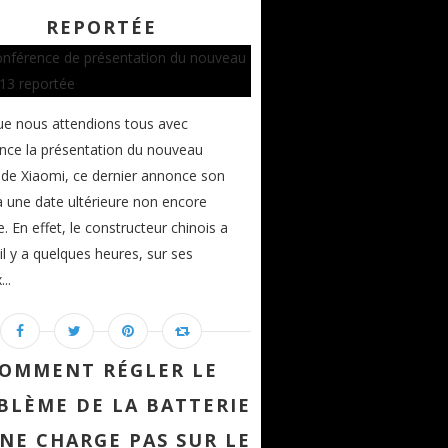
REPORTÉE
ue nous attendions tous avec
nce la présentation du nouveau
 de Xiaomi, ce dernier annonce son
à une date ultérieure non encore
e. En effet, le constructeur chinois a
 il y a quelques heures, sur ses
..
OMMENT RÉGLER LE
BLÈME DE LA BATTERIE
 NE CHARGE PAS SUR LE