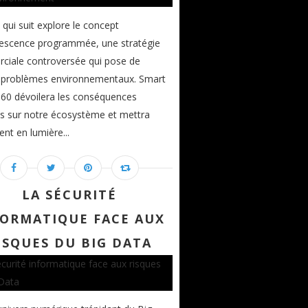
 qui suit explore le concept
lescence programmée, une stratégie
ciale controversée qui pose de
x problèmes environnementaux. Smart
60 dévoilera les conséquences
s sur notre écosystème et mettra
nt en lumière...
LA SÉCURITÉ
FORMATIQUE FACE AUX
ISQUES DU BIG DATA