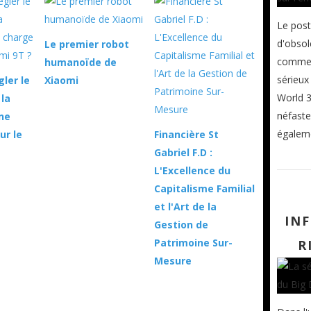
Le post
d'obso
Le premier robot
commer
humanoïde de
sérieu
ler le
Xiaomi
World 3
la
néfaste
 ne
égaleme
ur le
Financière St
Gabriel F.D :
L'Excellence du
Capitalisme Familial
et l'Art de la
IN
Gestion de
Patrimoine Sur-
R
Mesure