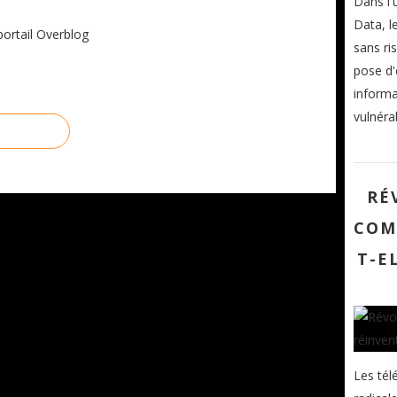
Dans l'
Data, l
portail Overblog
sans ri
pose d'
informa
vulnérab
RÉ
COM
T-E
Les tél