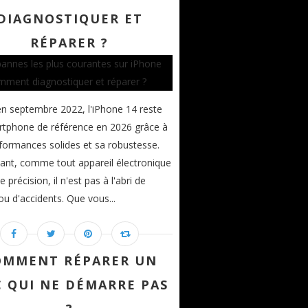
DIAGNOSTIQUER ET
RÉPARER ?
n septembre 2022, l'iPhone 14 reste
tphone de référence en 2026 grâce à
formances solides et sa robustesse.
nt, comme tout appareil électronique
 précision, il n'est pas à l'abri de
 ou d'accidents. Que vous...
OMMENT RÉPARER UN
 QUI NE DÉMARRE PAS