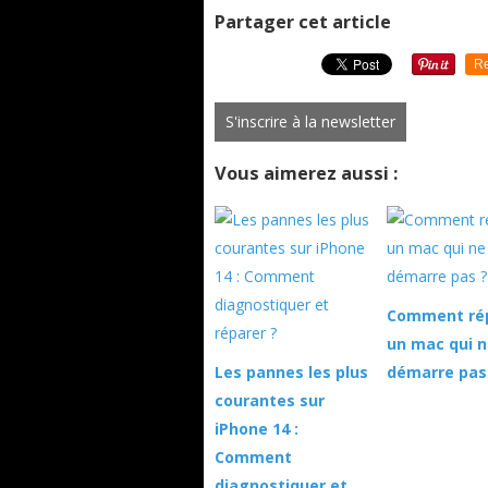
Partager cet article
Re
S'inscrire à la newsletter
Vous aimerez aussi :
Comment ré
un mac qui n
Les pannes les plus
démarre pas
courantes sur
iPhone 14 :
Comment
diagnostiquer et