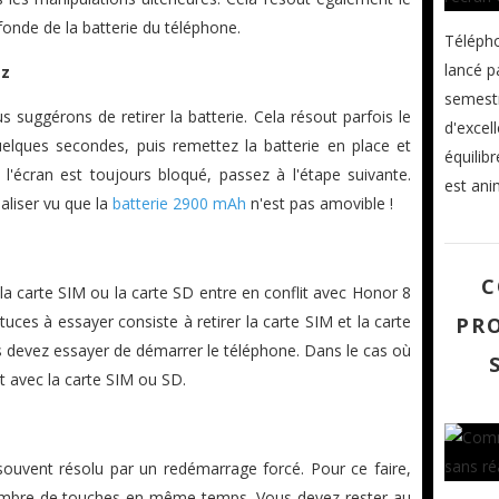
onde de la batterie du téléphone.
Téléph
lancé p
ez
semestr
suggérons de retirer la batterie. Cela résout parfois le
d'excel
uelques secondes, puis remettez la batterie en place et
équilib
l'écran est toujours bloqué, passez à l'étape suivante.
est ani
aliser vu que la
batterie 2900 mAh
n'est pas amovible !
C
ue la carte SIM ou la carte SD entre en conflit avec Honor 8
uces à essayer consiste à retirer la carte SIM et la carte
PR
s devez essayer de démarrer le téléphone. Dans le cas où
it avec la carte SIM ou SD.
 souvent résolu par un redémarrage forcé. Pour ce faire,
ombre de touches en même temps. Vous devez rester au