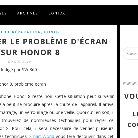
GES
ARCHIVES
CONTACT
,
E ET RÉPARATION
HONOR
R LE PROBLÈME D'ÉCRAN
 SUR HONOR 8
10 AOÛT 2019
Rédigé par SW 360
VOU
tphone Honor 8 reste noir. Cette situation peut survenir
 peut se produire après la chute de l'appareil. Il arrive
arrage, un verrouillage ou une veille. Quoi qu’il en soit, il
L
us trouverez de nombreuses techniques pour régler ce
CO
 8. Pour cela, il sera nécessaire de vérifier plusieurs
tes techniques.
Smart World
vous fera découvrir dans cet