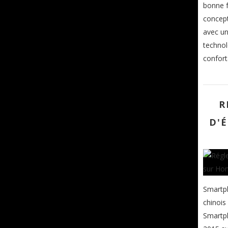
bonne f
concept
avec un
technol
confort
R
D'
Smartph
chinois
Smartph