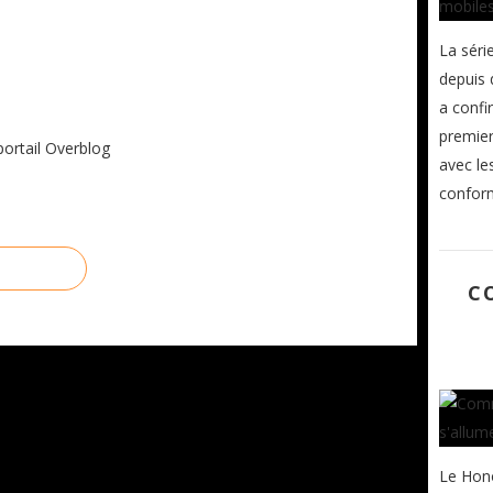
La séri
depuis 
a confi
premier
portail Overblog
avec le
confor
C
Le Hon