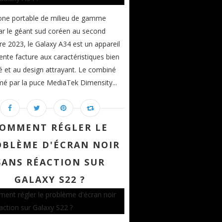
one portable de milieu de gamme
ar le géant sud coréen au second
e 2023, le Galaxy A34 est un appareil
lente facture aux caractéristiques bien
ré et au design attrayant. Le combiné
mé par la puce MediaTek Dimensity...
OMMENT RÉGLER LE
OBLÈME D'ÉCRAN NOIR
SANS RÉACTION SUR
GALAXY S22 ?