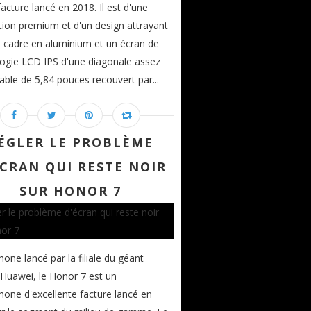
acture lancé en 2018. Il est d'une
ion premium et d'un design attrayant
 cadre en aluminium et un écran de
ogie LCD IPS d'une diagonale assez
able de 5,84 pouces recouvert par...
ÉGLER LE PROBLÈME
ÉCRAN QUI RESTE NOIR
SUR HONOR 7
one lancé par la filiale du géant
 Huawei, le Honor 7 est un
one d'excellente facture lancé en