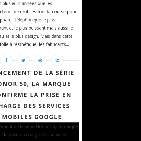
it plusieurs années que les
cteurs de mobiles font la course pour
appareil téléphonique le plus
ant et le plus puissant mais aussi le
au et le plus design. Mais dans cette
olle à l’esthétique, les fabricants...
NCEMENT DE LA SÉRIE
ONOR 50, LA MARQUE
ONFIRME LA PRISE EN
HARGE DES SERVICES
MOBILES GOOGLE