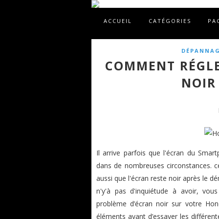
ACCUEIL
CATÉGORIES
PA
DÉPANNAG
COMMENT RÉGLE
NOIR
Il arrive parfois que l'écran du Smar
dans de nombreuses circonstances. cela
aussi que l'écran reste noir après le dém
n'y'à pas d'inquiétude à avoir, vo
problème d’écran noir sur votre Honor
éléments avant d’essayer les différen