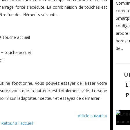
Combiné
arrage forcé s'exécute. La combinaison de touches est
coréen 
tre l’un des éléments suivants :
Smartph
configu
arbore
 touche accueil
bords u
de...
+ touche accueil
il
U
sus ne fonctionne, vous pouvez essayer de laisser votre
L
surez-vous que la batterie est totalement vide. Lorsque
P
or 8 sur l’adaptateur secteur et essayez de démarrer.
Article suivant »
Retour à l'accueil