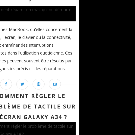
?
nes MacBook, qu'elles concernent la
, l'écran, le clavier ou la connectivité,
 entraîner des interruptions
ntes dans l'utilisation quotidienne. Ces
es peuvent souvent être résolus par
gnostics précis et des réparations...
OMMENT RÉGLER LE
BLÈME DE TACTILE SUR
'ÉCRAN GALAXY A34 ?