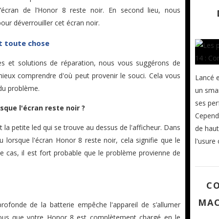
e l’écran de l’Honor 8 reste noir. En second lieu, nous
ur déverrouiller cet écran noir.
nt toute chose
es et solutions de réparation, nous vous suggérons de
 mieux comprendre d'où peut provenir le souci. Cela vous
Lancé e
 du problème.
un smar
ses per
sque l'écran reste noir ?
Cependa
 la petite led qui se trouve au dessus de l'afficheur. Dans
de haute
 lorsque l'écran Honor 8 reste noir, cela signifie que le
l'usure
e cas, il est fort probable que le problème provienne de
C
MAC
fonde de la batterie empêche l'appareil de s’allumer
vous que votre Honor 8 est complètement chargé en le