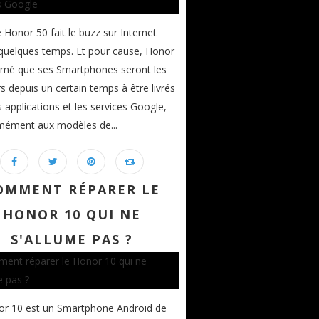
e Honor 50 fait le buzz sur Internet
quelques temps. Et pour cause, Honor
rmé que ses Smartphones seront les
s depuis un certain temps à être livrés
s applications et les services Google,
mément aux modèles de...
OMMENT RÉPARER LE
HONOR 10 QUI NE
S'ALLUME PAS ?
or 10 est un Smartphone Android de