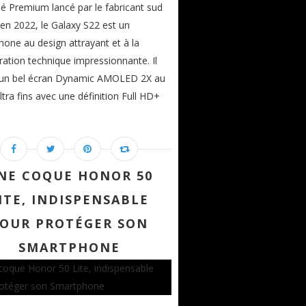
 Premium lancé par le fabricant sud
en 2022, le Galaxy S22 est un
one au design attrayant et à la
ration technique impressionnante. Il
 un bel écran Dynamic AMOLED 2X au
ltra fins avec une définition Full HD+
NE COQUE HONOR 50
ITE, INDISPENSABLE
OUR PROTÉGER SON
SMARTPHONE