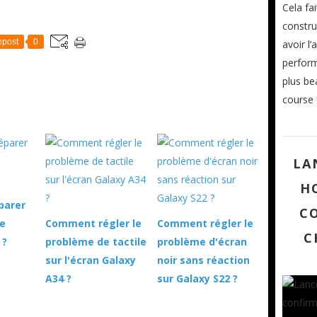
Cela fa
constru
post
0
avoir l’
perform
plus be
course f
LA
H
parer
C
e
Comment régler le
Comment régler le
C
 ?
problème de tactile
problème d'écran
sur l'écran Galaxy
noir sans réaction
A34 ?
sur Galaxy S22 ?