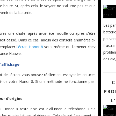
 heure. Si, après cela, le voyant ne s'allume pas et que
venir de la batterie.
Les pan
batterie
après une chute, après avoir été mouillé ou après s'être
peuvent
D soit cassé. Dans ce cas, aucun des conseils énumérés ci-
frustra
emplacer l'
écran Honor 8
vous même ou l'amener chez
problèm
nance Huawei.
des dia
d'affichage
ent de l'écran, vous pouvez réellement essayer les astuces
noir de votre Honor 8. Si une méthode ne fonctionne pas,
C
PRO
ur d'origine
L
u Honor 8 reste noir est d'allumer le téléphone. Cela
s les manipulations ultérieures. Cela résout également le