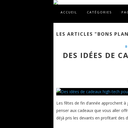
ACCUEIL
CATÉGORIES
PA
LES ARTICLES "BONS PLA
B
DES IDÉES DE 
Les fêtes de fin d’année approchent à
penser aux cadeaux que vous aller offr
déjà pris les devants en profitant des d